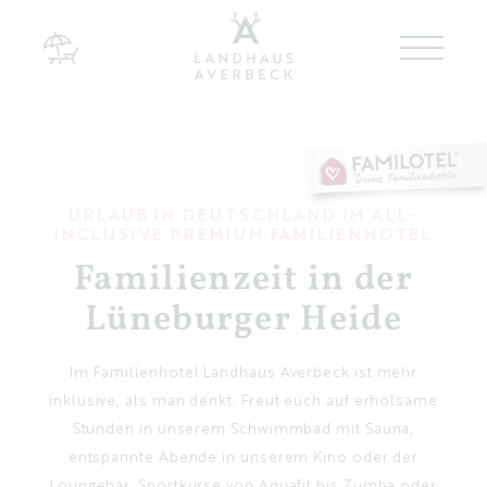
Landhaus Averbeck
Zimmer & Appartements
URLAUB IN DEUTSCHLAND IM ALL-
INCLUSIVE PREMIUM FAMILIENHOTEL
Kulinarik bei Averbeck
Familienzeit in der
Lüneburger Heide
Zurück zu den Wurzeln
Ideen für Familien
Im Familienhotel Landhaus Averbeck ist mehr
inklusive, als man denkt. Freut euch auf erholsame
Wir für Euch
Stunden in unserem Schwimmbad mit Sauna,
entspannte Abende in unserem Kino oder der
Loungebar, Sportkurse von Aquafit bis Zumba oder