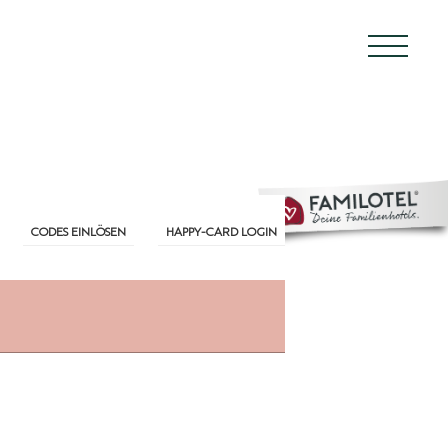
CODES EINLÖSEN
HAPPY-CARD LOGIN
L
EN