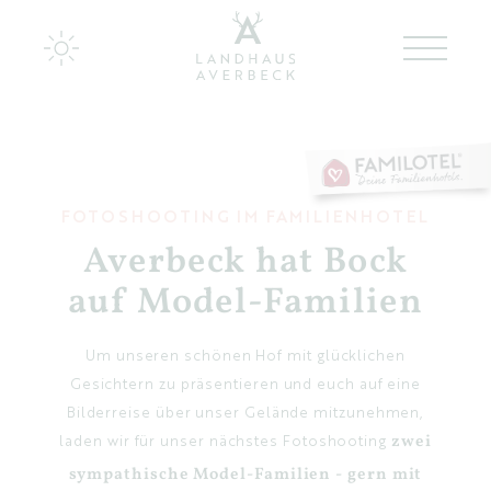
Landhaus Averbeck
Zimmer & Appartements
FOTOSHOOTING IM FAMILIENHOTEL
Averbeck hat Bock
Kulinarik bei Averbeck
auf Model-Familien
Zurück zu den Wurzeln
Um unseren schönen Hof mit glücklichen
Ideen für Familien
Gesichtern zu präsentieren und euch auf eine
Bilderreise über unser Gelände mitzunehmen,
Wir für Euch
laden wir für unser nächstes Fotoshooting
zwei
sympathische Model-Familien - gern mit