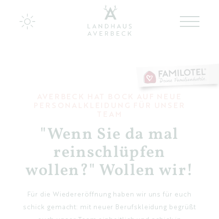
Landhaus Averbeck
Zimmer & Appartements
AVERBECK HAT BOCK AUF NEUE
PERSONALKLEIDUNG FÜR UNSER
Kulinarik bei Averbeck
TEAM
"Wenn Sie da mal
Zurück zu den Wurzeln
reinschlüpfen
Ideen für Familien
wollen?" Wollen wir!
Wir für Euch
Für die Wiedereröffnung haben wir uns für euch
schick gemacht: mit neuer Berufskleidung begrüßt