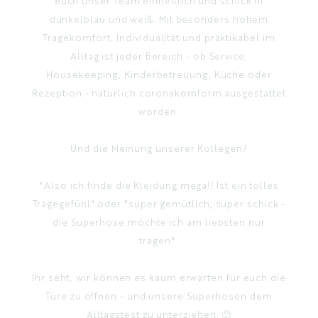
euch unser Team einheitlich und schick in
EN
dunkelblau und weiß. Mit besonders hohem
Tragekomfort, Individualität und praktikabel im
Alltag ist jeder Bereich - ob Service,
Housekeeping, Kinderbetreuung, Küche oder
Rezeption - natürlich coronakomform ausgestattet
worden.
Und die Meinung unserer Kollegen?
"Also ich finde die Kleidung mega!! Ist ein tolles
Tragegefühl" oder "super gemütlich, super schick -
die Superhose möchte ich am liebsten nur
tragen".
Ihr seht, wir können es kaum erwarten für euch die
Türe zu öffnen - und unsere Superhosen dem
Alltagstest zu unterziehen. 🙂