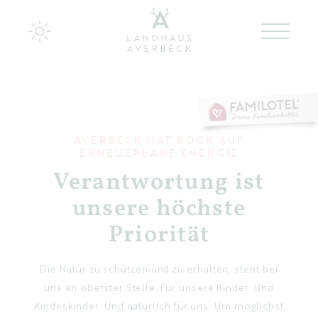
Landhaus Averbeck
Zimmer & Appartements
AVERBECK HAT BOCK AUF
ERNEUERBARE ENERGIE
Kulinarik bei Averbeck
Verantwortung ist
unsere höchste
Zurück zu den Wurzeln
Priorität
Ideen für Familien
Die Natur zu schützen und zu erhalten, steht bei
Wir für Euch
uns an oberster Stelle. Für unsere Kinder. Und
Kindeskinder. Und natürlich für uns. Um möglichst