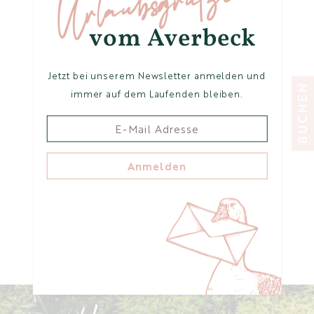
Urlaubsgrüße
vom Averbeck
Jetzt bei unserem Newsletter anmelden und
Familienurlaub zum
immer auf dem Laufenden bleiben.
Wohlfühlen.
Dies sind unsere zwei aktuellsten Umsetzungen.
Unsere Strom-Tankstellen erfreuen sich stets
Anmelden
wachsender Beliebtheit und was wir schon lange
als nachhaltiges Hotel machen,
lest ihr hier
.